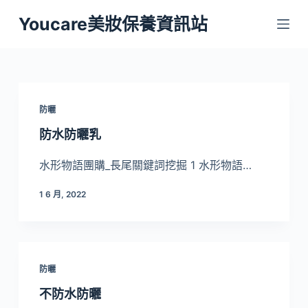
跳
Youcare美妝保養資訊站
至
主
要
內
容
防曬
防水防曬乳
水形物語團購_長尾關鍵詞挖掘 1 水形物語…
1 6 月, 2022
防曬
不防水防曬