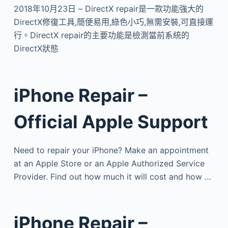
2018年10月23日 – DirectX repair是一款功能強大的
DirectX修復工具,簡便易用,綠色小巧,無需安裝,可直接運
行。DirectX repair的主要功能是檢測當前系統的
DirectX狀態
iPhone Repair –
Official Apple Support
Need to repair your iPhone? Make an appointment
at an Apple Store or an Apple Authorized Service
Provider. Find out how much it will cost and how …
iPhone Repair –