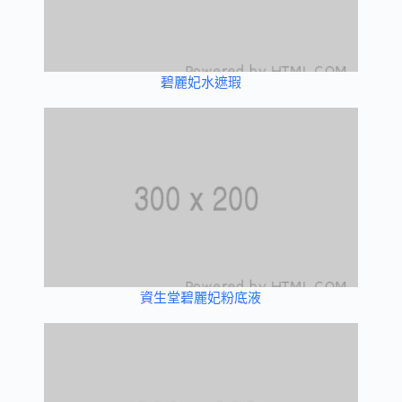
碧麗妃水遮瑕
資生堂碧麗妃粉底液