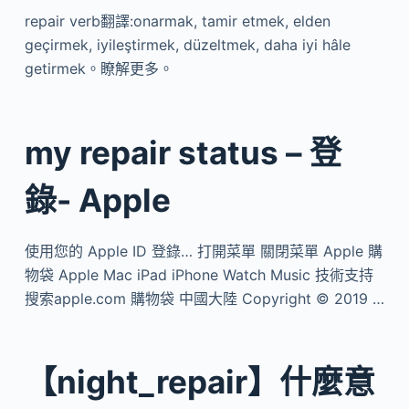
repair verb翻譯:onarmak, tamir etmek, elden
geçirmek, iyileştirmek, düzeltmek, daha iyi hâle
getirmek。瞭解更多。
my repair status – 登
錄- Apple
使用您的 Apple ID 登錄… 打開菜單 關閉菜單 Apple 購
物袋 Apple Mac iPad iPhone Watch Music 技術支持
搜索apple.com 購物袋 中國大陸 Copyright © 2019 …
【night_repair】什麼意