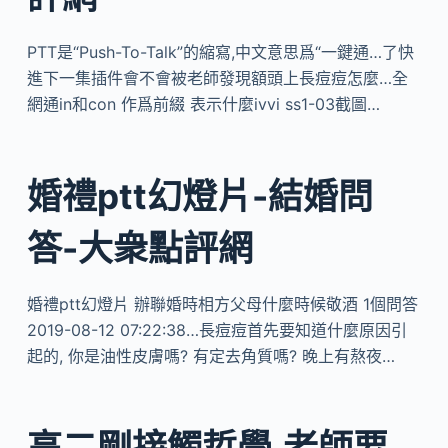
PTT是“Push-To-Talk”的縮寫,中文意思爲“一鍵通…了快
進下一集插件會不會被老師發現額頭上長痘痘怎麼…全
網通in和con 作爲前綴 表示什麼ivvi ss1-03截圖…
婚禮ptt幻燈片-結婚問
答-大衆點評網
婚禮ptt幻燈片 辦聯婚時相方父母什麼時候敬酒 1個問答
2019-08-12 07:22:38…長痘痘首先要知道什麼原因引
起的, 你是油性皮膚嗎? 有定去角質嗎? 晚上有熬夜…
高二剛接觸哲學,老師要