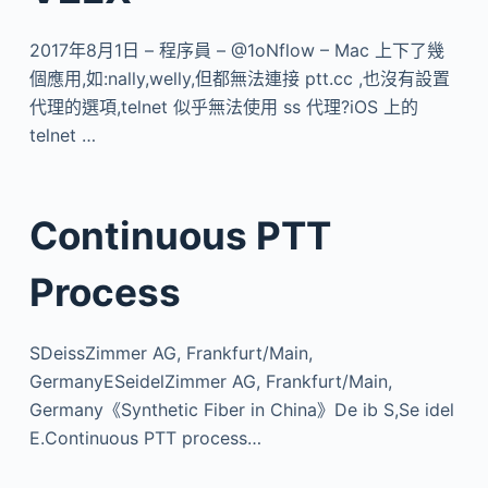
2017年8月1日 – 程序員 – @1oNflow – Mac 上下了幾
個應用,如:nally,welly,但都無法連接 ptt.cc ,也沒有設置
代理的選項,telnet 似乎無法使用 ss 代理?iOS 上的
telnet …
Continuous PTT
Process
SDeissZimmer AG, Frankfurt/Main,
GermanyESeidelZimmer AG, Frankfurt/Main,
Germany《Synthetic Fiber in China》De ib S,Se idel
E.Continuous PTT process…