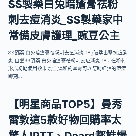
SS製藥白兔暗瘡膏祛粉
刺去痘消炎_SS製藥家中
常備皮膚護理_豌豆公主
SS製藥 白兔暗瘡膏祛粉刺去痘消炎 18g瞄準出擊抗痘消
炎 自營SS製藥 白兔暗瘡膏祛粉刺去痘消炎 18g 在粉刺
形成初期使用效果最佳,溫和的藥膏可以幫助紅腫的痘痘
即刻…
【明星商品TOP5】曼秀
雷敦這5款好物回購率太
驚人!PTT、Dcard都推爆