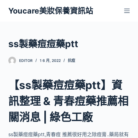
跳
Youcare美妝保養資訊站
至
主
要
內
ss製藥痘痘藥ptt
容
EDITOR
1 6 月, 2022
抗痘
【ss製藥痘痘藥ptt】資
訊整理 & 青春痘藥推薦相
關消息 | 綠色工廠
ss製藥痘痘藥ptt,青春痘 推薦很好用之除痘膏..藥局就有