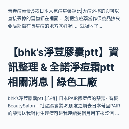
青春痘藥膏,5款日本人氣痘痘藥評比|大痘必擦的與可以
直接丟掉的雷物都在裡面 …,別把痘痘藥當作保養品擦只
要局部擦在長痘痘的地方就好喔! … 就吸收了…
【bhk’s淨荳膠囊ptt】資
訊整理 & 全諾淨痘霜ptt
相關消息 | 綠色工廠
bhk’s淨荳膠囊ptt,[心得] 日本PAIR擦痘痘的藥膏- 看板
BeautySalon – 批踢踢實業坊,朋友之前去日本帶回PAIR
的藥膏送我對付生理痘可是我連續幾個月用下來整個 …