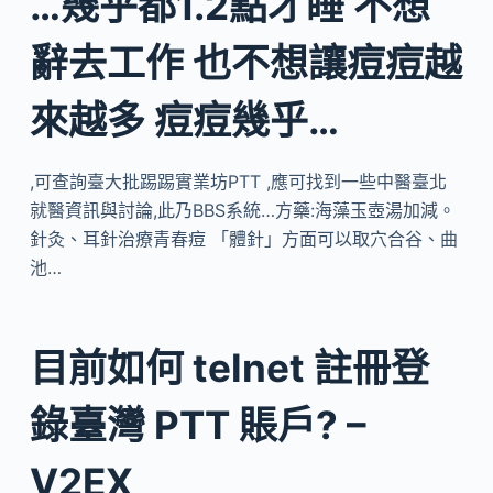
…幾乎都1.2點才睡 不想
辭去工作 也不想讓痘痘越
來越多 痘痘幾乎…
,可查詢臺大批踢踢實業坊PTT ,應可找到一些中醫臺北
就醫資訊與討論,此乃BBS系統…方藥:海藻玉壺湯加減。
針灸、耳針治療青春痘 「體針」方面可以取穴合谷、曲
池…
目前如何 telnet 註冊登
錄臺灣 PTT 賬戶? –
V2EX