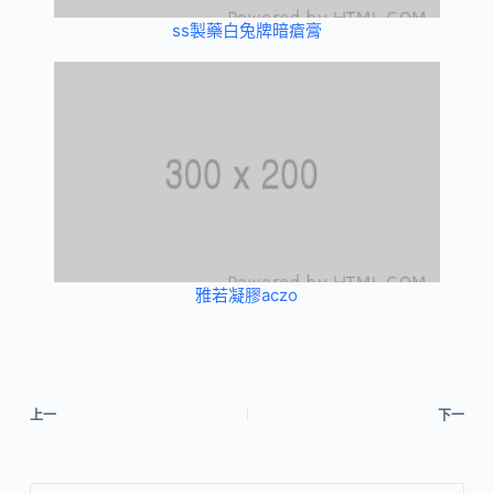
ss製藥白兔牌暗瘡膏
雅若凝膠aczo
上一
下一