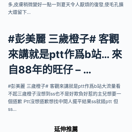
多,皮膚稍微變好一點一到夏天令人厭煩的復發,使毛孔擴
大還留下…
#彭美麗 三歲橙子# 客觀
來講就是ptt作爲b站… 來
自88年的旺仔 – …
#彭美麗 三歲橙子# 客觀來講就是ptt作爲b站大流量看
不起三歲橙子沒想到ss也不是好欺負好惹的主兒想要一
個道歉 Ptt沒想道歉想找中間人擺平結果ss就錘ptt 但
ss…
延伸推薦